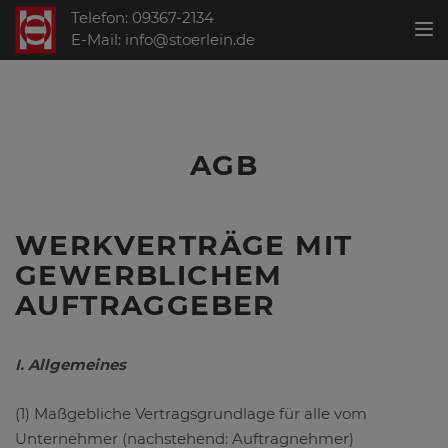
Telefon: 09367-2134
Toggl
E-Mail: info@stoerlein.de
AGB
WERKVERTRÄGE MIT
GEWERBLICHEM
AUFTRAGGEBER
I. Allgemeines
(1) Maßgebliche Vertragsgrundlage für alle vom
Unternehmer (nachstehend: Auftragnehmer)