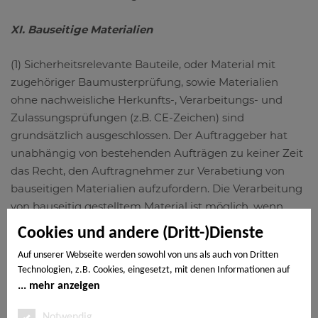
XI. Bauseitige Materialien
(1) Sicherheitsrelevante Bauteile, oder Material mit
zugehöriger Baumusterprüfung, sowie Materialien
ohne nachweisliche Herkunfts-, Verarbeitungs- und
Zulassungsprüfungen (z.B. CE-Zeichen) sind
grundsätzlich ausgeschlossen. Der Auftraggeber hat
unabhängig von bestehenden Aufträgen zu keiner Zeit
das Recht, den Auftragnehmer zur Verabetiung von
bauseitigen Materialien aufzufordern. Die Verarbeitung
von bauseitig gestelltem Material ist möglich, wenn
zusätzlich zu den oben genannten Vorgaben
Cookies und andere (Dritt-)Dienste
nachfolgende Bedingungen anerkannt werden.
Auf unserer Webseite werden sowohl von uns als auch von Dritten
Technologien, z.B. Cookies, eingesetzt, mit denen Informationen auf
(a) Die Ware wird vor Zusage zur Verabeitung vom
Ihrem Endgerät gespeichert und/oder von Ihrem Endgerät abgerufen
mehr anzeigen
Auftragnehmer geprüft.
werden. Bei den Cookies unterscheiden wir folgende Kategorien:
Notwendige Cookies, Analyse-, Marketing- und Statistik-Cookies. Bei
Notwendig