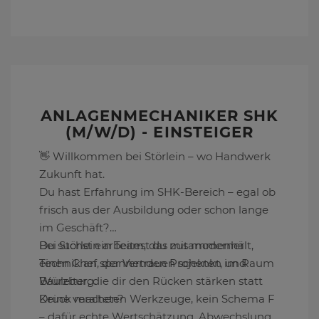
ANLAGENMECHANIKER SHK
(M/W/D) - EINSTEIGER
👋 Willkommen bei Störlein – wo Handwerk
Zukunft hat.
Du hast Erfahrung im SHK-Bereich – egal ob
frisch aus der Ausbildung oder schon lange
im Geschäft?
Du suchst ein Team, das zusammenhält,
Bei Störlein arbeitest du mit moderner
einen Chef, der Vertrauen schenkt, und
Technik an spannenden Projekten im Raum
Bauleiter, die dir den Rücken stärken statt
Würzburg.
Druck machen?
Keine veralteten Werkzeuge, kein Schema F
– dafür echte Wertschätzung, Abwechslung