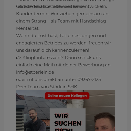
und die Chance, dich weiterzuentwickeln.
Ob auf der Baustelle oder beim
Kundentermin: Wir ziehen gemeinsam an
einem Strang – als Team mit Handschlag-
Mentalität.
Wenn du Lust hast, Teil eines jungen und
engagierten Betriebs zu werden, freuen wir
uns darauf, dich kennenzulernen!
👉 Klingt interessant? Dann schick uns
einfach eine Mail mit deiner Bewerbung an
info@stoerlein.de
oder ruf uns direkt an unter 09367-2134.
Dein Team von Störlein SHK