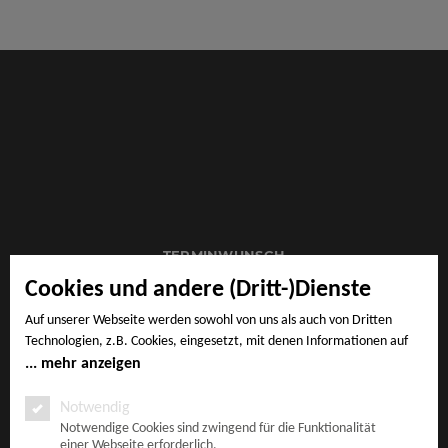
TERMINWUNSCH
Cookies und andere (Dritt-)Dienste
Auf unserer Webseite werden sowohl von uns als auch von Dritten
Technologien, z.B. Cookies, eingesetzt, mit denen Informationen auf
IMPRESSUM
Ihrem Endgerät gespeichert und/oder von Ihrem Endgerät abgerufen
mehr anzeigen
werden. Bei den Cookies unterscheiden wir folgende Kategorien:
Notwendige Cookies, Analyse-, Marketing- und Statistik-Cookies. Bei
Notwendig
den notwendigen Cookies handelt es sich um solche, die technisch
Notwendige Cookies sind zwingend für die Funktionalität
AGB
einer Webseite erforderlich.
notwendig sind, um den von Ihnen gewünschten Dienst