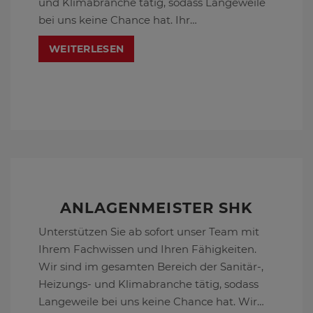
und Klimabranche tätig, sodass Langeweile
bei uns keine Chance hat. Ihr
Aufgabengebiet sind Kleinaufträge, sowie
WEITERLESEN
Kundendienst- und Servicearbeiten aller Art.
Wir freuen uns auf Ihre Bewerbung.
ANLAGENMEISTER SHK
Unterstützen Sie ab sofort unser Team mit
Ihrem Fachwissen und Ihren Fähigkeiten.
Wir sind im gesamten Bereich der Sanitär-,
Heizungs- und Klimabranche tätig, sodass
Langeweile bei uns keine Chance hat. Wir