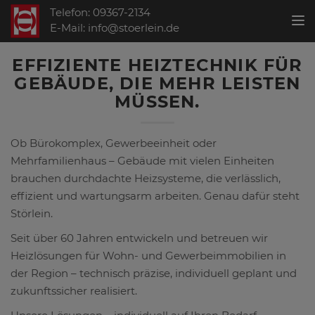
Telefon: 09367-2134
Toggl
E-Mail: info@stoerlein.de
EFFIZIENTE HEIZTECHNIK FÜR
GEBÄUDE, DIE MEHR LEISTEN
MÜSSEN.
Ob Bürokomplex, Gewerbeeinheit oder
Mehrfamilienhaus – Gebäude mit vielen Einheiten
brauchen durchdachte Heizsysteme, die verlässlich,
effizient und wartungsarm arbeiten. Genau dafür steht
Störlein.
Seit über 60 Jahren entwickeln und betreuen wir
Heizlösungen für Wohn- und Gewerbeimmobilien in
der Region – technisch präzise, individuell geplant und
zukunftssicher realisiert.