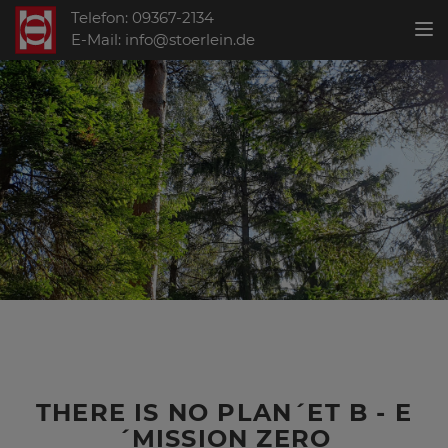
Telefon: 09367-2134
Toggl
E-Mail: info@stoerlein.de
THERE IS NO PLAN´ET B - E
´MISSION ZERO