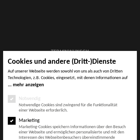
TERMINWUNSCH
Cookies und andere (Dritt-)Dienste
Auf unserer Webseite werden sowohl von uns als auch von Dritten
Technologien, z.B. Cookies, eingesetzt, mit denen Informationen auf
IMPRESSUM
Ihrem Endgerät gespeichert und/oder von Ihrem Endgerät abgerufen
mehr anzeigen
werden. Bei den Cookies unterscheiden wir folgende Kategorien:
Notwendige Cookies, Analyse-, Marketing- und Statistik-Cookies. Bei
Notwendig
den notwendigen Cookies handelt es sich um solche, die technisch
Notwendige Cookies sind zwingend für die Funktionalität
AGB
einer Webseite erforderlich.
notwendig sind, um den von Ihnen gewünschten Dienst
bereitzustellen, die übrigen Cookies werden nur auf Grund einer von
Marketing
Ihnen erteilten Einwilligung gesetzt. Die Einwilligung ist freiwillig.
Marketing-Cookies speichern Informationen über den Besuch
Personen, die das 16. Lebensjahr noch nicht vollendet haben,
einer Webseite und ermöglichen personalisierte und mit den
DATENSCHUTZ
benötigen die Zustimmung der Sorgeberechtigten. Sie können Ihre
Interessen des Webseitenbesuchers übereinstimmende