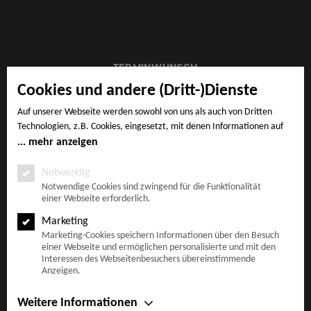
TERMINWUNSCH
Cookies und andere (Dritt-)Dienste
Auf unserer Webseite werden sowohl von uns als auch von Dritten
Technologien, z.B. Cookies, eingesetzt, mit denen Informationen auf
IMPRESSUM
Ihrem Endgerät gespeichert und/oder von Ihrem Endgerät abgerufen
mehr anzeigen
werden. Bei den Cookies unterscheiden wir folgende Kategorien:
Notwendige Cookies, Analyse-, Marketing- und Statistik-Cookies. Bei
Notwendig
den notwendigen Cookies handelt es sich um solche, die technisch
Notwendige Cookies sind zwingend für die Funktionalität
AGB
einer Webseite erforderlich.
notwendig sind, um den von Ihnen gewünschten Dienst
bereitzustellen, die übrigen Cookies werden nur auf Grund einer von
Marketing
Ihnen erteilten Einwilligung gesetzt. Die Einwilligung ist freiwillig.
Marketing-Cookies speichern Informationen über den Besuch
Personen, die das 16. Lebensjahr noch nicht vollendet haben,
einer Webseite und ermöglichen personalisierte und mit den
DATENSCHUTZ
benötigen die Zustimmung der Sorgeberechtigten. Sie können Ihre
Interessen des Webseitenbesuchers übereinstimmende
Anzeigen.
Entscheidung jederzeit mit Wirkung für die Zukunft widerrufen. Rufen
Sie dazu lediglich den Cookie-Banner erneut auf und ändern Sie Ihre
Einstellungen entsprechend ab. Im Rahmen Ihres Besuchs unserer
Weitere Informationen