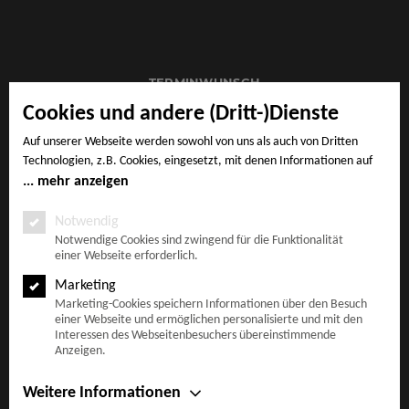
TERMINWUNSCH
Cookies und andere (Dritt-)Dienste
Auf unserer Webseite werden sowohl von uns als auch von Dritten
Technologien, z.B. Cookies, eingesetzt, mit denen Informationen auf
IMPRESSUM
Ihrem Endgerät gespeichert und/oder von Ihrem Endgerät abgerufen
mehr anzeigen
werden. Bei den Cookies unterscheiden wir folgende Kategorien:
Notwendige Cookies, Analyse-, Marketing- und Statistik-Cookies. Bei
Notwendig
den notwendigen Cookies handelt es sich um solche, die technisch
Notwendige Cookies sind zwingend für die Funktionalität
AGB
einer Webseite erforderlich.
notwendig sind, um den von Ihnen gewünschten Dienst
bereitzustellen, die übrigen Cookies werden nur auf Grund einer von
Marketing
Ihnen erteilten Einwilligung gesetzt. Die Einwilligung ist freiwillig.
Marketing-Cookies speichern Informationen über den Besuch
Personen, die das 16. Lebensjahr noch nicht vollendet haben,
einer Webseite und ermöglichen personalisierte und mit den
DATENSCHUTZ
benötigen die Zustimmung der Sorgeberechtigten. Sie können Ihre
Interessen des Webseitenbesuchers übereinstimmende
Anzeigen.
Entscheidung jederzeit mit Wirkung für die Zukunft widerrufen. Rufen
Sie dazu lediglich den Cookie-Banner erneut auf und ändern Sie Ihre
Einstellungen entsprechend ab. Im Rahmen Ihres Besuchs unserer
Weitere Informationen